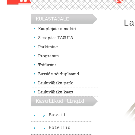
KÜLASTAJALE
La
Kauplejate nimekiri
Sissepääs TASUTA
Parkimine
Programm
Toitlustus
Busside sõiduplaanid
Lauluväljaku park
Lauluväljaku kaart
Kasulikud lingid
Bussid
Hotellid