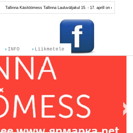
allinna Käsitöömess Tallinna Lauluväljakul 15. - 17. aprill on edasi lükatud
INFO
Liikmetele