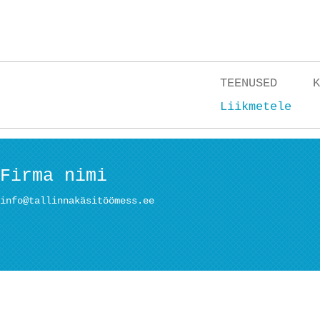
TEENUSED
K
Liikmetele
Firma nimi
info@tallinnakäsitöömess.ee