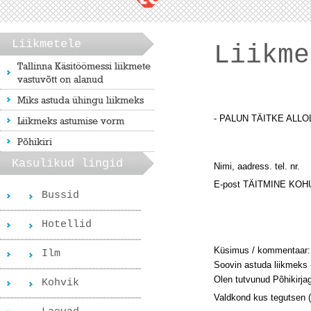
Liikmetele
Liikme
Tallinna Käsitöömessi liikmete
vastuvõtt on alanud
Miks astuda ühingu liikmeks
- PALUN TÄITKE ALLO
Liikmeks astumise vorm
Põhikiri
Kasulikud lingid
Nimi, aadress. tel. nr.
E-post TÄITMINE KOH
Bussid
Hotellid
Küsimus / kommentaar:
Ilm
Soovin astuda liikmeks 
Olen tutvunud Põhikirjag
Kohvik
Valdkond kus tegutsen (