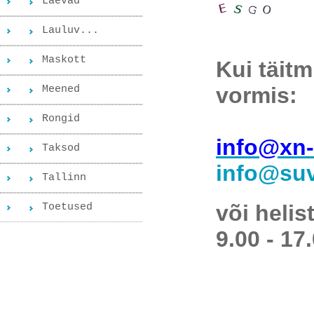
Laevad
Lauluv...
Maskott
Kui täit
vormis:
Meened
Rongid
info@xn-
Taksod
info@suv
Tallinn
või helis
Toetused
9.00 - 17