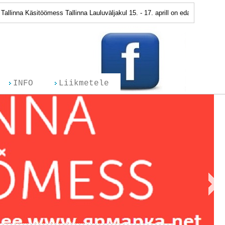
nna Käsitöömess Tallinna Lauluväljakul 15. - 17. aprill on edasi lükatud. J
INFO
Liikmetele