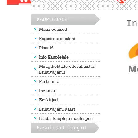
KAUPLEJALE
In
Messitoetused
Registreerimisleht
Plaanid
Info Kauplejale
Müügikohtade ettevalmistus
Lauluväljakul
Parkimine
Inventar
Eeskirjad
Lauluväljaku kaart
Laadal kaupleja meelespea
Kasulikud lingid